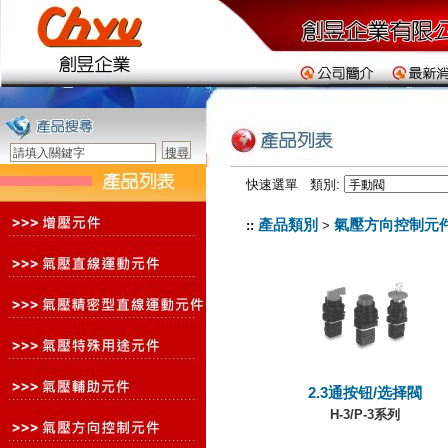
快速選單 類別:
產品類別
氣壓方向控制元
::
>
2.3通按钮/选择閥
H-3/P-3系列