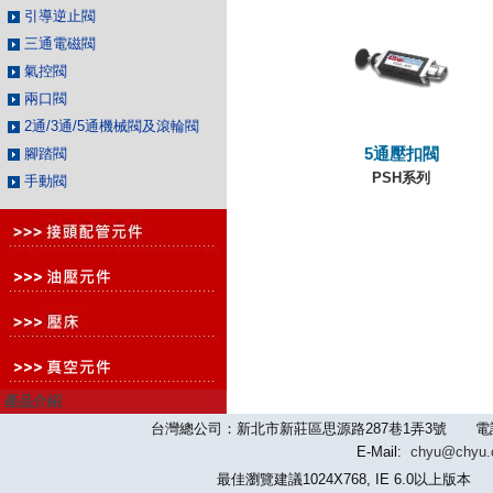
引導逆止閥
三通電磁閥
氣控閥
兩口閥
2通/3通/5通機械閥及滾輪閥
腳踏閥
5通壓扣閥
PSH系列
手動閥
產品介紹
台灣總公司：新北市新莊區思源路287巷1弄3號 電話：886-2-
E-Mail:
chyu@chyu
最佳瀏覽建議1024X768, IE 6.0以上版本 版權