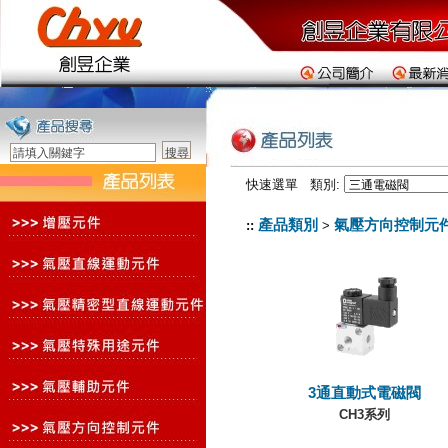
快速選單 類別:
產品類別
氣壓方向控制元
::
>
3通直動式電磁閥
CH3系列