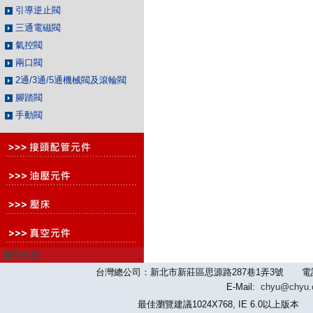
引導逆止閥
三通電磁閥
氣控閥
兩口閥
2通/3通/5通機械閥及滾輪閥
腳踏閥
手動閥
產品介紹
台灣總公司：新北市新莊區思源路287巷1弄3號 電話：886-2-
E-Mail:
chyu@chyu
最佳瀏覽建議1024X768, IE 6.0以上版本 版權