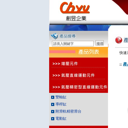
快速
產
::
雙軸缸
導桿缸
附滑軌精密滑台
電動缸