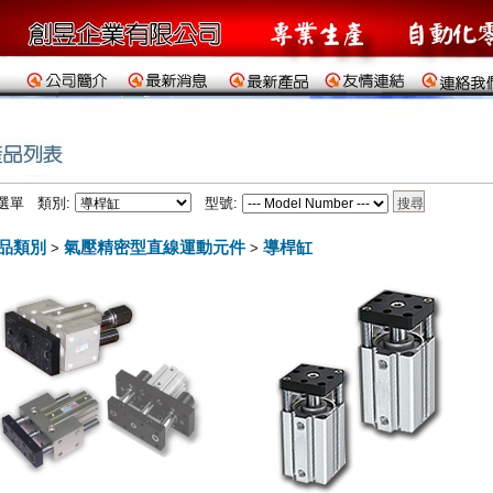
選單 類別:
型號:
品類別
氣壓精密型直線運動元件
導桿缸
>
>