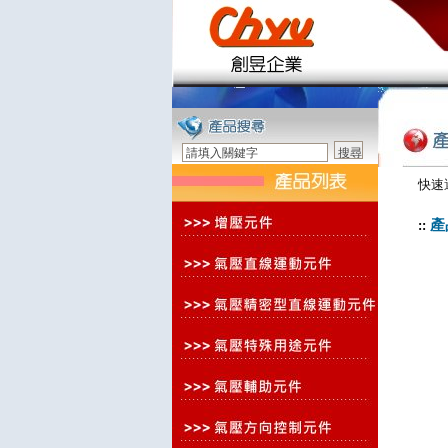
快速
產
::