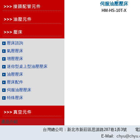
伺服油壓壓床
HM-HS-10T-X
壓床諮詢
氣壓壓床
增壓壓床
迷你型桌上型油壓壓床
油壓壓床
壓床配件
伺服油壓壓床
特殊壓床
產品介紹
台灣總公司：新北市新莊區思源路287巷1弄3號 電話：886-2-
E-Mail:
chyu@chyu