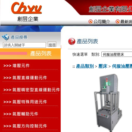
快速選單 類別:
產品類別
壓床
伺服油壓
::
>
>