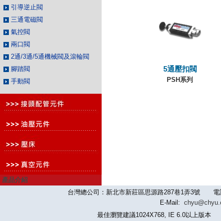
引導逆止閥
三通電磁閥
氣控閥
兩口閥
2通/3通/5通機械閥及滾輪閥
腳踏閥
5通壓扣閥
PSH系列
手動閥
產品介紹
台灣總公司：新北市新莊區思源路287巷1弄3號 電話：886-2-
E-Mail:
chyu@chyu
最佳瀏覽建議1024X768, IE 6.0以上版本 版權