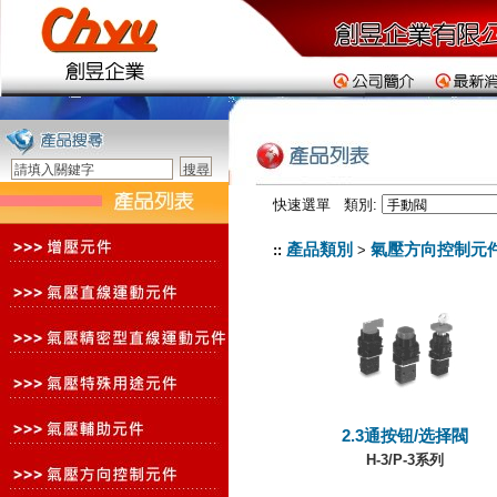
快速選單 類別:
產品類別
氣壓方向控制元
::
>
2.3通按钮/选择閥
H-3/P-3系列