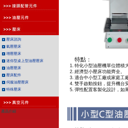
壓床諮詢
氣壓壓床
增壓壓床
特點：
迷你型桌上型油壓壓床
特化小型油壓機單位體積
油壓壓床
經濟型小壓床功能齊全。
壓床配件
適合中小型工廠或家庭工
伺服油壓壓床
雙手啟動按鈕，提升機台
特殊壓床
彈性配置客製化設計，如果
產品介紹