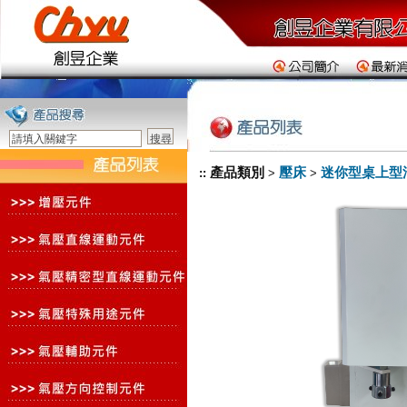
產品類別
壓床
迷你型桌上型
::
>
>