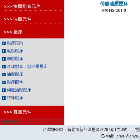
伺服油壓壓床
HM-HS-10T-X
壓床諮詢
氣壓壓床
增壓壓床
迷你型桌上型油壓壓床
油壓壓床
壓床配件
伺服油壓壓床
特殊壓床
產品介紹
台灣總公司：新北市新莊區思源路287巷1弄3號 電話：886-2-
E-Mail:
chyu@chyu