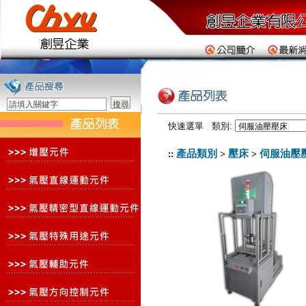
快速選單 類別:
產品類別
壓床
伺服油壓
::
>
>