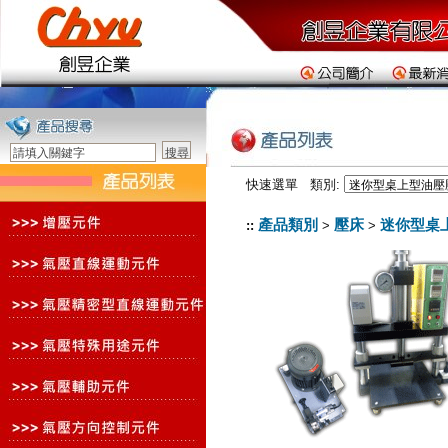
快速選單 類別:
產品類別
壓床
迷你型桌
::
>
>