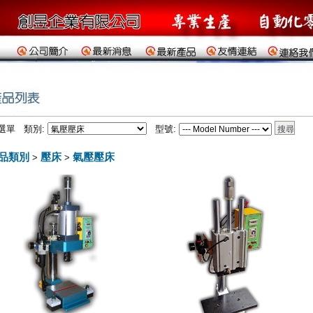
選單 類別:
型號:
品類別
壓床
氣壓壓床
>
>