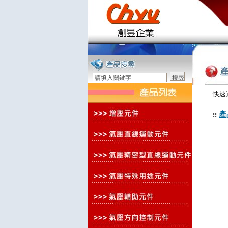
快速
產
::