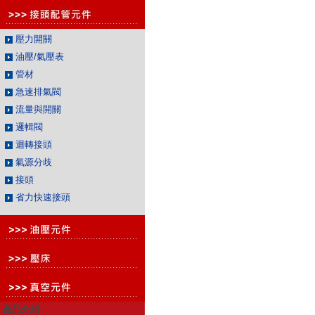
壓力開關
油壓/氣壓表
管材
急速排氣閥
流量與開關
邏輯閥
迴轉接頭
氣源分歧
接頭
省力快速接頭
產品介紹