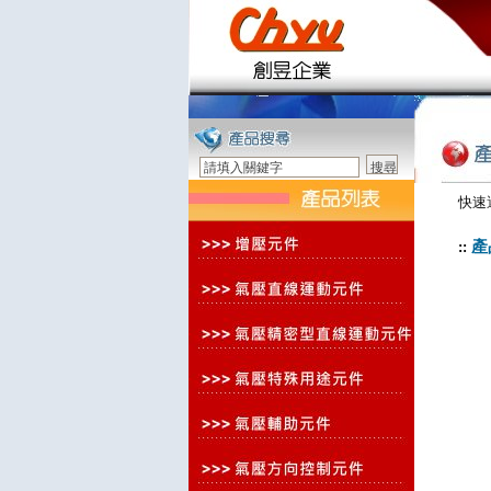
快速
產
::