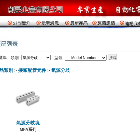
選單 類別:
型號:
品類別
接頭配管元件
氣源分歧
>
>
氣源分岐塊
MFA系列