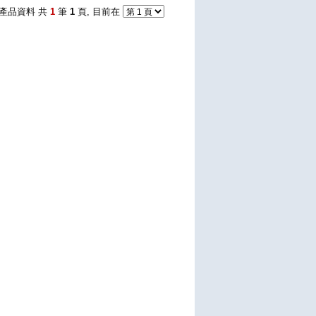
產品資料 共
1
筆
1
頁, 目前在