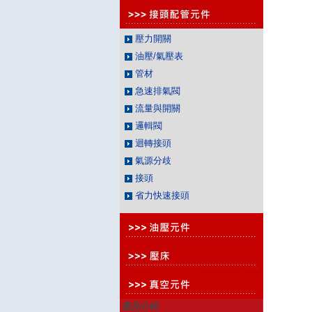
壓力開關
油壓/氣壓表
管材
急速排氣閥
流量與開關
邏輯閥
迴轉接頭
氣源分歧
接頭
省力快速接頭
產品介紹