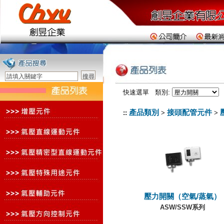
快速選單 類別:
產品類別
接頭配管元件
::
>
>
壓力開關（空氣/蒸氣）
ASW/SSW系列