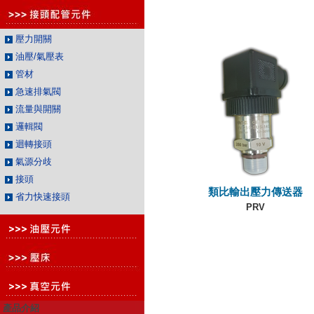
壓力開關
油壓/氣壓表
管材
急速排氣閥
流量與開關
邏輯閥
迴轉接頭
氣源分歧
接頭
類比輸出壓力傳送器
省力快速接頭
PRV
產品介紹