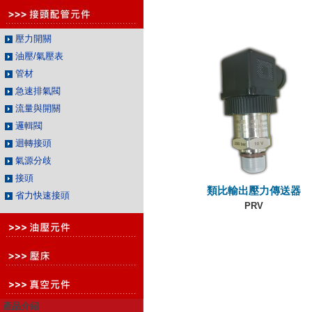
壓力開關
油壓/氣壓表
管材
急速排氣閥
流量與開關
邏輯閥
迴轉接頭
氣源分歧
接頭
類比輸出壓力傳送器
省力快速接頭
PRV
產品介紹