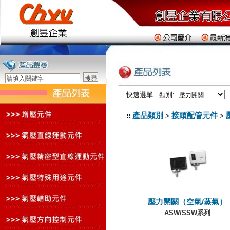
快速選單 類別:
產品類別
接頭配管元件
::
>
>
壓力開關（空氣/蒸氣）
ASW/SSW系列