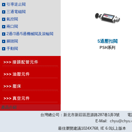
引導逆止閥
三通電磁閥
氣控閥
兩口閥
2通/3通/5通機械閥及滾輪閥
腳踏閥
5通壓扣閥
PSH系列
手動閥
產品介紹
台灣總公司：新北市新莊區思源路287巷1弄3號 電話：886-2-
E-Mail:
chyu@chyu
最佳瀏覽建議1024X768, IE 6.0以上版本 版權