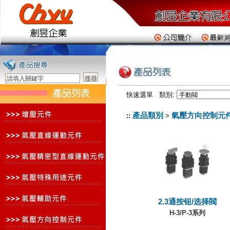
快速選單 類別:
產品類別
氣壓方向控制元
::
>
2.3通按钮/选择閥
H-3/P-3系列