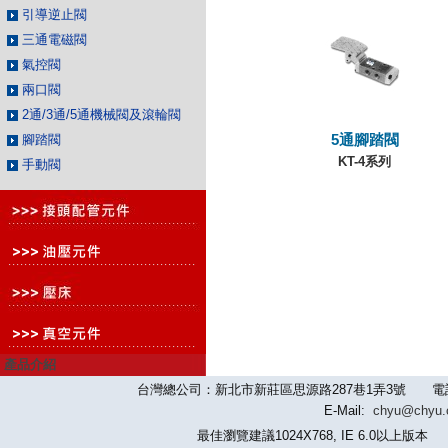
引導逆止閥
三通電磁閥
氣控閥
兩口閥
2通/3通/5通機械閥及滾輪閥
腳踏閥
5通腳踏閥
KT-4系列
手動閥
產品介紹
台灣總公司：新北市新莊區思源路287巷1弄3號 電話：886-2-
E-Mail:
chyu@chyu
最佳瀏覽建議1024X768, IE 6.0以上版本 版權