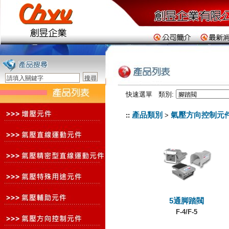
快速選單 類別:
產品類別
氣壓方向控制元
::
>
5通脚踏閥
F-4/F-5