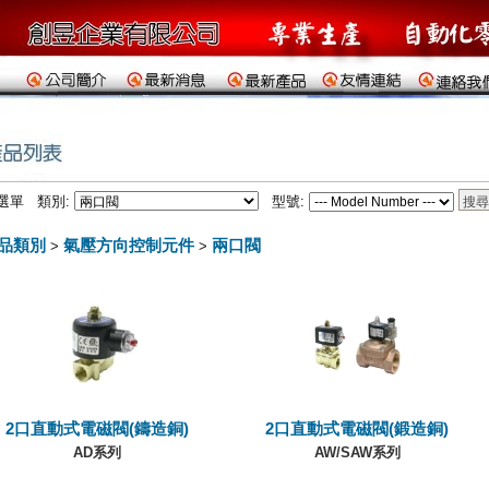
選單 類別:
型號:
品類別
氣壓方向控制元件
兩口閥
>
>
2口直動式電磁閥(鑄造銅)
2口直動式電磁閥(鍛造銅)
AD系列
AW/SAW系列