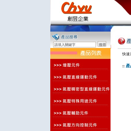
快速
產
::