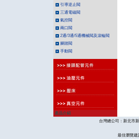
引導逆止閥
三通電磁閥
氣控閥
兩口閥
2通/3通/5通機械閥及滾輪閥
腳踏閥
手動閥
產品介紹
台灣總公司：新北市新莊區思源
最佳瀏覽建議10