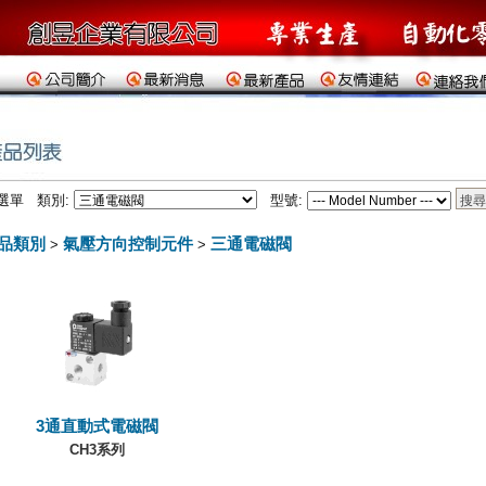
選單 類別:
型號:
品類別
氣壓方向控制元件
三通電磁閥
>
>
3通直動式電磁閥
CH3系列