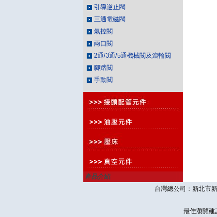
引導逆止閥
三通電磁閥
氣控閥
兩口閥
2通/3通/5通機械閥及滾輪閥
腳踏閥
手動閥
產品介紹
台灣總公司：新北市新莊區思源
最佳瀏覽建議10