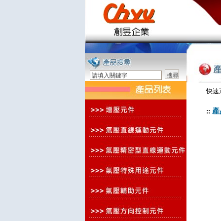
快速
產
::