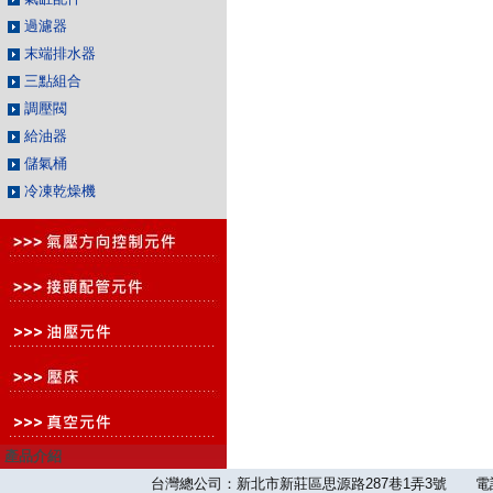
過濾器
末端排水器
三點組合
調壓閥
給油器
儲氣桶
冷凍乾燥機
產品介紹
台灣總公司：新北市新莊區思源路287巷1弄3號 電話：886-2-