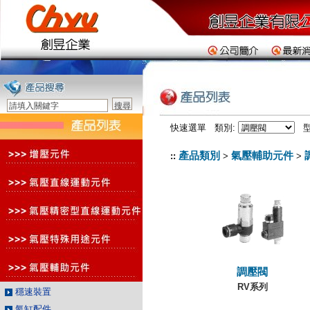
快速選單 類別:
型
產品類別
氣壓輔助元件
::
>
>
調壓閥
RV系列
穩速裝置
氣缸配件