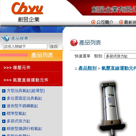
快速選單 類別:
產品類別
氣壓直線運動元
::
>
方型治具氣缸(超薄型)
多位置固定治具氣缸
迷你型不銹鋼氣缸
標準型氣缸
多節式倍力缸
精密型微調行程氣缸