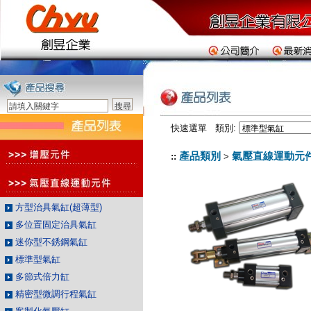
快速選單 類別:
產品類別
氣壓直線運動元
::
>
方型治具氣缸(超薄型)
多位置固定治具氣缸
迷你型不銹鋼氣缸
標準型氣缸
多節式倍力缸
精密型微調行程氣缸