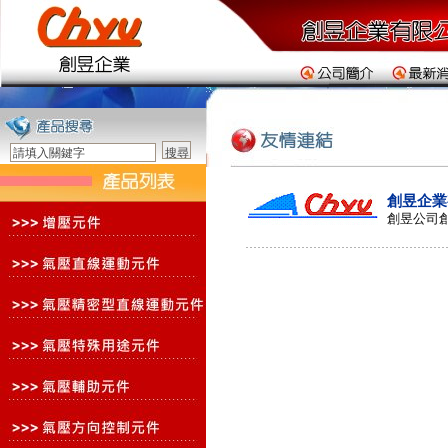
創昱企業
創昱公司